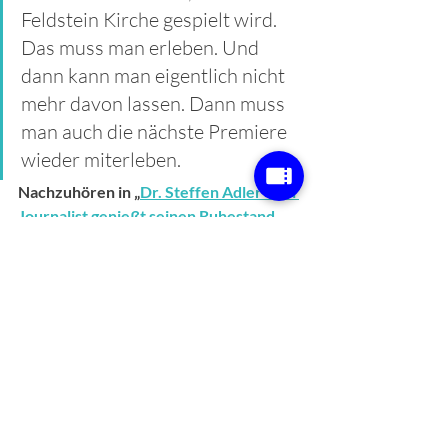
Feldstein Kirche gespielt wird. 
Das muss man erleben. Und 
dann kann man eigentlich nicht 
mehr davon lassen. Dann muss 
man auch die nächste Premiere 
wieder miterleben.
Nachzuhören in „
Dr. Steffen Adler - ein 
Journalist genießt seinen Ruhestand 
auf Usedom
“
Interview von Claudia Pautz im 
Rahmen von „Der inselverliebt 
Podcast“ 