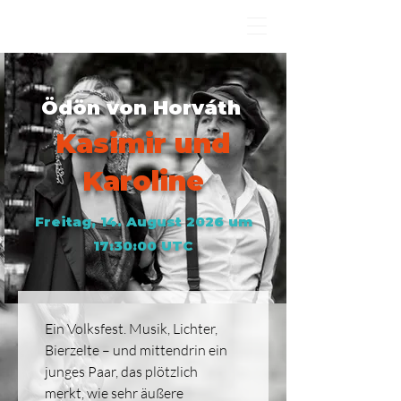
Ödön von Horváth
Kasimir und
Karoline
Freitag, 14. August 2026 um
17:30:00 UTC
Ein Volksfest. Musik, Lichter, 
Bierzelte – und mittendrin ein 
junges Paar, das plötzlich 
merkt, wie sehr äußere 