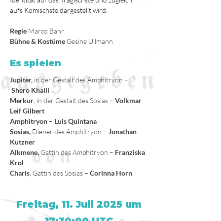
aufs Komischste dargestellt wird.
Regie
 Marco Bahr
Bühne & Kostüme
 Gesine Ullmann
Es spielen
Jupiter,
 in der Gestalt des Amphitryon –
Shero Khalil
Merkur
, in der Gestalt des Sosias – 
Volkmar 
Leif Gilbert
Amphitryon
 – 
Luis Quintana
Sosias,
 Diener des Amphitryon – 
Jonathan 
Kutzner
Alkmene, 
Gattin des Amphitryon
– 
Franziska 
Krol
Charis
, Gattin des Sosias – 
Corinna Horn
Freitag, 11. Juli 2025 um